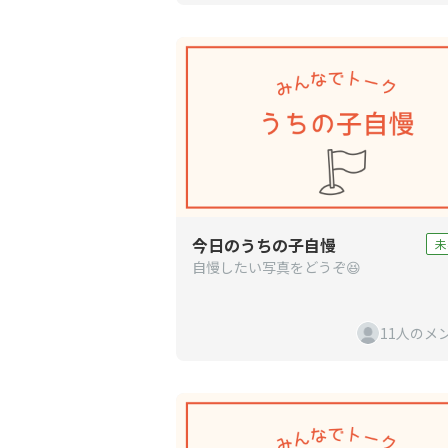
今日のうちの子自慢
未
自慢したい写真をどうぞ😆
11人のメ