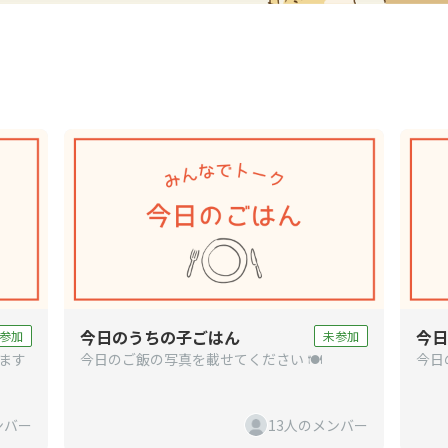
今日のうちの子ごはん
今日
参加
未参加
れます
今日のご飯の写真を載せてください 🍽️
今日
ンバー
13人のメンバー