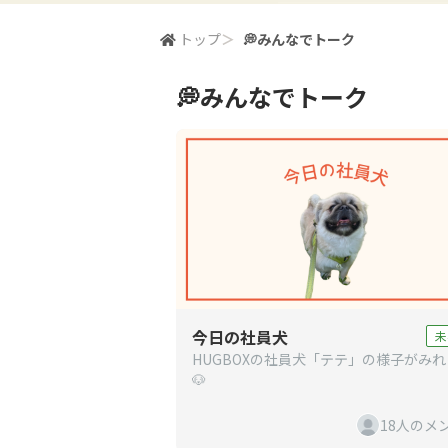
トップ
＞
💭みんなでトーク
💭みんなでトーク
今日の社員犬
未
HUGBOXの社員犬「テテ」の様子がみ
🐶
18人のメ